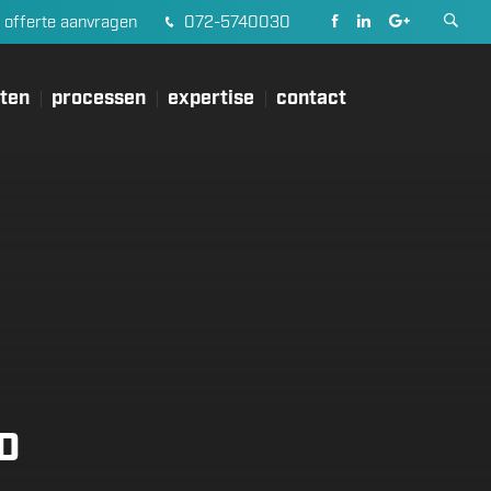
offerte aanvragen
072-5740030
sten
processen
expertise
contact
D